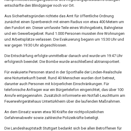
entschärfte den Blindgänger noch vor Ort.
Aus Sicherheitsgründen richtete das Amt für öffentliche Ordnung
zunächst einen Sperrbereich mit einem Radius von etwa 400 Metern um
den Fundort ein. Dieser umfasste Teile eines Wohngebiets, Bahngleise
und ein Gewerbegebiet. Rund 1.000 Personen mussten ihre Wohnungen
und Arbeitsplätze verlassen. Die Evakuierung begann um 15:30 Uhr und
war gegen 19:30 Uhr abgeschlossen.
Die Entschärfung erfolgte unmittelbar danach und wurde um 19:47 Uhr
erfolgreich beendet. Die Bombe wurde anschließend abtransportiert.
Für evakuierte Personen stand in der Sporthalle der Linden-Realschule
eine Notunterkunft bereit. Rund 40 Menschen wurden dort betreut,
darunter auch Personen mit körperlichen Einschränkungen. Für
telefonische Anfragen war ein Bürgertelefon eingerichtet, das über 100
Anrufe entgegennahm. Zusätzlich informierte ein Notfall-Leuchtturm am
Feuerwehrgerätehaus Untertürkheim über die laufenden Maßnahmen.
An dem Einsatz waren etwa 90 Kräfte der nichtpolizeilichen
Gefahrenabwehr sowie zahlreiche Polizeikräfte beteiligt.
Die Landeshauptstadt Stuttgart bedankt sich bei allen Betroffenen für